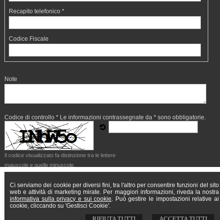
Recapito telefonico *
Codice Fiscale
Note
Codice di controllo *
Le informazioni contrassegnate da * sono obbligatorie.
Il codice visualizzato fa distinzione tra le lettere
maiuscole e quelle minuscole.
Acconsento al trattamento dei miei dati personali
Ci serviamo dei cookie per diversi fini, tra l'altro per consentire funzioni del sito
web e attività di marketing mirate. Per maggiori informazioni, riveda la nostra
Acconsento
Non acconsento
informativa sulla privacy e sui cookie
. Può gestire le impostazioni relative ai
cookie, cliccando su 'Gestisci Cookie'.
RIFIUTA TUTTI
ACCETTA TUTTI